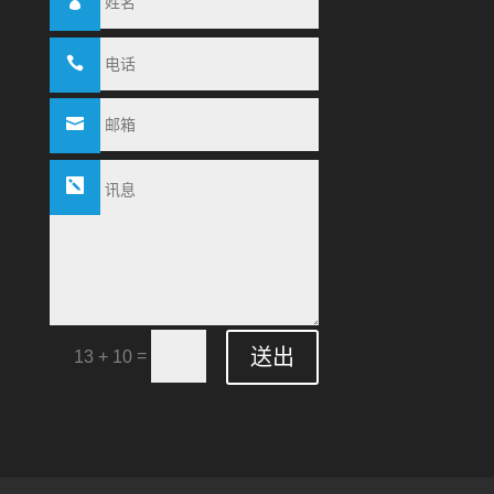
送出
=
13 + 10