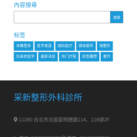
內容搜尋
标签
体雕塑身
医学美容
国际医疗
媒体报导
微整形
抗衰老医学
最新消息
热门疗程
脸型雕塑
著作
采新整形外科診所
11280 台北市北投區明德路114、116號2F