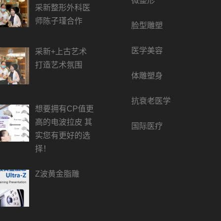
微整形
采新整形外科医
师陈子瑾合作
脸型雕塑
医学美容
采新+上古艺术
打造艺术氛围
体雕塑身
抗衰老医学
想要拥有CP值更
高的电波拉皮 其
国际医疗
实您有更好的选
择！
Z波黄金脂雕