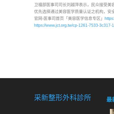
卫福部医事司司长刘越萍表示，民众接受美
优先选择通过美容医学质量认证之机构，安
官网-医事司首页「美容医学信息专区」
http
https://www.jct.org.tw/cp-1261-7533-3c317-1
采新整形外科診所
最