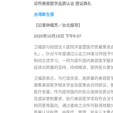
诊所美容医学品质认证
授证典礼
台湾新生报
【记者钟佩芳／台北报导】
2020
年
10
月
19
日
下午
9:07
卫福部与财团法人医院评鉴暨医疗质量策进会
礼」，针对今年度通过认证之88家诊所授
构间交流学习，一同为提升国内美容医学服
延续对质量的坚持，持续精进，提供民众更
卫福部表示，为打造优良、高质量的美容医学
邀集美容医学相关学会及医策会共同研议，
医疗发展，作为提供国内外民众选择优质诊
及感染管制要求、执行美容医学项目符合法
知同意等面向，通过查核之诊所可取得效期
质量认证标章，由医疗、管理、安全三大重