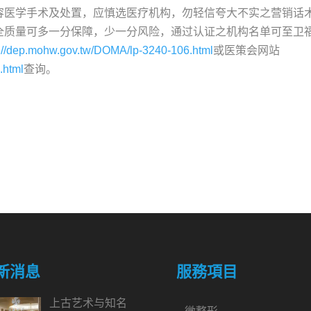
容医学手术及处置，应慎选医疗机构，勿轻信夸大不实之营销话
全质量可多一分保障，少一分风险，通过认证之机构名单可至卫
s://dep.mohw.gov.tw/DOMA/lp-3240-106.html
或医策会网站
.html
查询。
新消息
服務項目
上古艺术与知名