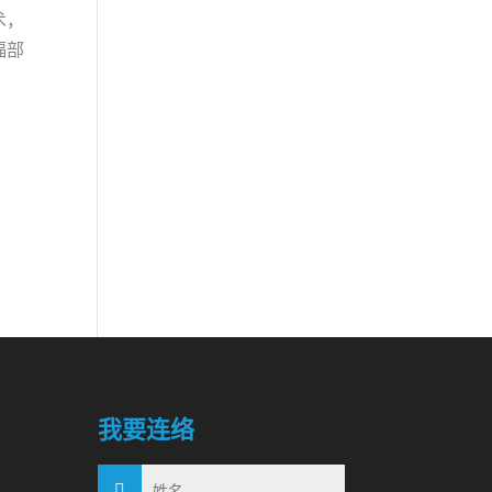
术，
福部
我要连络