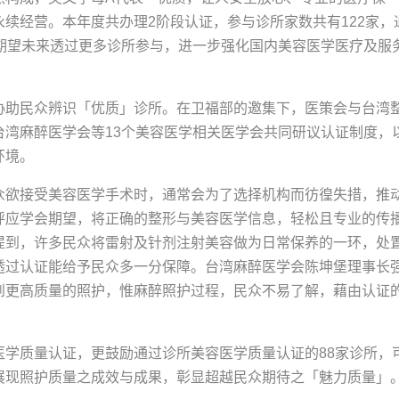
续经营。本年度共办理2阶段认证，参与诊所家数共有122家，
，期望未来透过更多诊所参与，进一步强化国内美容医学医疗及服
协助民众辨识「优质」诊所。在卫福部的邀集下，医策会与台湾
台湾麻醉医学会等13个美容医学相关医学会共同研议认证制度，
环境。
众欲接受美容医学手术时，通常会为了选择机构而彷徨失措，推
呼应学会期望，将正确的整形与美容医学信息，轻松且专业的传
提到，许多民众将雷射及针剂注射美容做为日常保养的一环，处
透过认证能给予民众多一分保障。台湾麻醉医学会陈坤堡理事长
到更高质量的照护，惟麻醉照护过程，民众不易了解，藉由认证
医学质量认证，更鼓励通过诊所美容医学质量认证的88家诊所，
展现照护质量之成效与成果，彰显超越民众期待之「魅力质量」