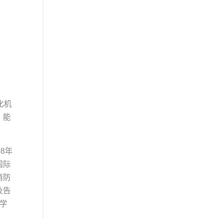
化机
，能
8年
国际
消防
及告
学