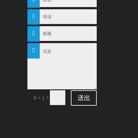
送出
=
6 + 1