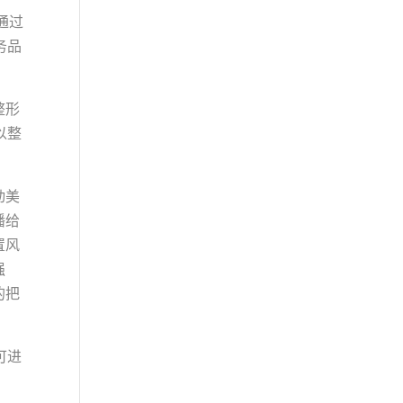
通过
务品
整形
以整
动美
播给
置风
强
的把
可进
。