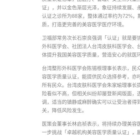
证」，并以金色渐层光泽，象征持续发展、永
认证之诊所为88家，整体通过率约为72%
质，打造更完善的美容医学医疗环境。
卫福部常务次长石崇良强调「认证」就是要
外科医学会、社团法人台湾皮肤科医学会、
体提升我国美容医学质量，营造安心的就医
台湾整形外科医学会陈锡根理事长表示，民
容医学质量认证，能提供民众选择参考，亦
所有民众。台湾皮肤科医学会朱家瑜理事长
险看似不高，但相关纠纷却屡登新闻版面，
调，适当的镇静或麻醉确实可以让受治者得
关，降低风险发生。
医策会董事长林启祯表示，将持续办理美容
一步挑战「卓越机构美容医学质量认证」，