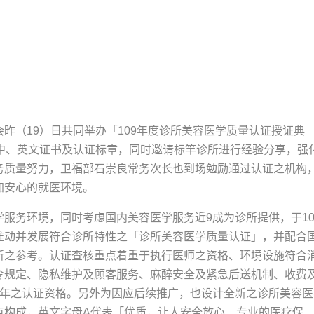
昨（19）日共同举办「109年度诊所美容医学质量认证授证典
予中、英文证书及认证标章，同时邀请标竿诊所进行经验分享，强
务质量努力，卫福部石崇良常务次长也到场勉励通过认证之机构
加安心的就医环境。
服务环境，同时考虑国内美容医学服务近9成为诊所提供，于10
推动并发展符合诊所特性之「诊所美容医学质量认证」，并配合
所之参考。认证查核重点着重于执行医师之资格、环境设施符合
令规定、隐私维护及顾客服务、麻醉安全及紧急后送机制、收费
3年之认证资格。另外为因应后续推广，也设计全新之诊所美容医
点构成，英文字母A代表「优质，让人安全放心、专业的医疗保