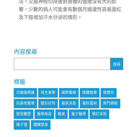
法。交感神經切除後對身體的健康沒有大的影
響，少數的病人可能會有數個月過渡性容易面紅
及下肢增加汗水分泌的情形。
內容搜尋
標籤
亞健康照護
再生美學
國際醫療
媒體報導
微整形
抗衰老醫學
整形診所
最新消息
毫秒雷射
熱門療程
臉型雕塑
醫學美容
醫美
量子醫學
關於采新
陳子瑾
體雕塑身