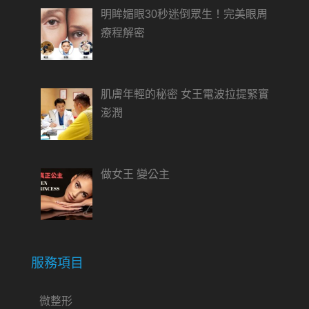
明眸媚眼30秒迷倒眾生！完美眼周
療程解密
肌膚年輕的秘密 女王電波拉提緊實
澎潤
做女王 變公主
服務項目
微整形