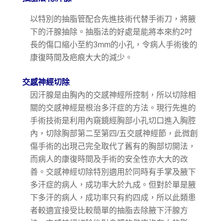
以特別的抽脂管配合先進技術代替手術刀，將腋
下的汗腺抽除。抽脂法的好處是能將本來約2吋
長的傷口縮小至約3mm的小孔，令病人手術後的
康復時間及疤痕大大的減少。
交感神經切除
因汗腺是由胸內的交感神經所控制，所以切除相
關的交感神經是根治多汗症的方法。現行先進的
手術技術是利用內窺鏡經胸部小孔切口進入胸腔
內，切除胸部第二至第四/五交感神經節，此微創
傷手術的出現己完全取代了舊有的胸部切開法，
而病人的康復時間及手術的安全性亦大大的改
善。交感神經切除特別適用於同時有手掌及腋下
多汗症的病人，成功率大於九成。但對於單是腋
下多汗的病人，成功率只有約四成，所以此類患
者較適宜接受比較簡單的抽脂去除腋下汗腺方