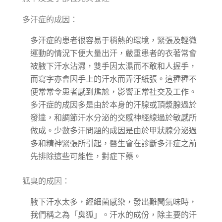
多汗症的成因：
多汗症的患者很容易于稍熱的環境，緊張及輕微
運動的情況下便大量出汗，嚴重患者的衣著常會
被腋下汗水沾濕，雙手因太濕而不敢和人握手，
而寫字亦會因手上的汗水而弄汙紙張。這種種不
便常常令患者感到尷尬，影響正常社交及工作。
多汗症的成因多是由於本身的汗腺或頂漿腺過於
發達，和調節汗水分泌的交感神經線過於敏感所
做成。少數多汗問題的成因是由於甲狀腺分泌過
多和精神緊張所引起，醫生會在診斷多汗症之前
先排除這些可能性，對症下藥。
狐臭的成因：
腋下汗水太多，經細菌感染，發出難聞氣味時，
我們稱之為「臭狐」。汗水的成份，除主要的汗