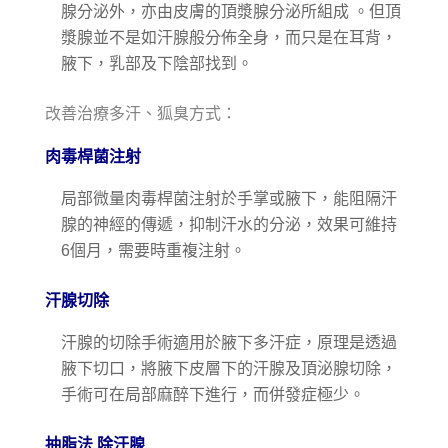
腺分泌外，亦由皮膚的頂漿腺分泌所組成 。但頂
漿腺並不是如汗腺般分佈全身，而只是在耳背，
腋下，乳部及下陰部找到。
改善治療多汗、狐臭方式：
肉毒桿菌注射
局部微量肉毒桿菌注射於手掌或腋下，能阻隔汗
腺的神經的傳遞，抑制汗水的分泌，效果可維持
6個月，需要時重複注射。
汗腺切除
汗腺的切除手術適用於腋下多汗症，原理是透過
腋下切口，將腋下皮層下的汗腺及頂泌腺切除，
手術可在局部麻醉下進行，而併發症極少。
抽脂法 除汗腺