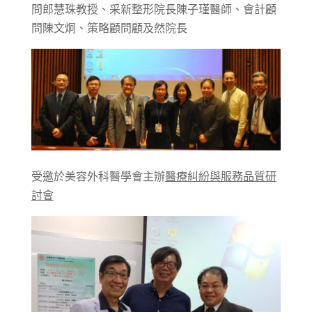
問郎慧珠教授、采新整形院長陳子瑾醫師、會計顧
問陳文炯、策略顧問顧及然院長
受邀於美容外科醫學會主辦
醫療糾紛與服務品質研
討會