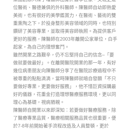
位醫術、醫德兼俱的外科醫師。陳醫師自幼即熱愛
美術，也有很好的美學鑑賞力，在醫術、藝術的雙
重熏陶之下，於投身整形美容領域的同時，也特別
鑽研了美容專業，並取得美容師執照。為提供客戶
更好的服務，陳醫師在2003年離開公家單位，白手
起家，為自己的理想奮鬥。
雖然開業之路艱辛，仍不忘堅持自己的信念–「要
做就要做最好」。在離開醫院開業的那一年，有好
幾位病患朋友向陳醫師分享了在醫院診療過程中不
被尊重的點點滴滴，當時陳醫師就暗自發願「不只
要做好專業，更要做好服務」，他不惜巨資採購最
好的儀器，花重金打造理想醫療服務環境，更以同
理心為基礎，視病猶親。
陳醫師自開業以來即深知：若要做好醫療服務，除
了醫療專業品質，醫療相關服務品質也很重要，便
於7-8年前開始著手流程改造及人員整頓，更於