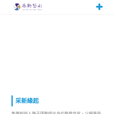
關於采新
About La Visage Beauty Center
采新緣起
集團創辦人陳子瑾醫師出身於醫學世家，父親更是