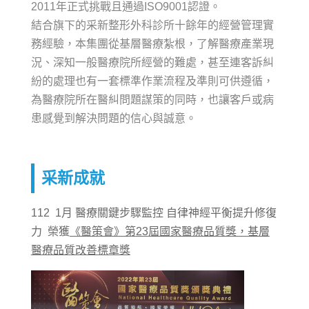
2011年正式挑戰且通過ISO9001認證。
結合旗下的采新整形外科診所十餘年的經營管理實
務經驗，本集團從基層醫療紮根，了解醫療產業現
況、深知一般醫療院所經營的難處，甚至連客訴糾
紛的處理也有一套標準作業流程及準則可供遵循，
為醫療院所在醫糾問題謀策的同時，也讓客戶或病
患感覺到解決問題的信心與誠意。
采新成就
112 1月 醫療關鍵步驟監控 自律神經平衡提升修復
力 榮獲
《醫策會》第
23
屆國家醫療品質獎，基層
醫療品質改善標章獎