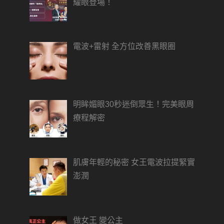
耀眼登場！
電波+雷射 全方位改善黑眼圈
明眸媚眼30秒迷倒眾生！完美眼周
療程解密
肌膚年輕的秘密 女王電波拉提緊實
澎潤
做女王 變公主