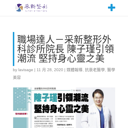
職場達人－采新整形外
科診所院長 陳子瑾引領
潮流 堅持身心靈之美
by
lavisage
|
11 月 28, 2020
|
媒體報導
,
抗衰老醫學
,
醫學
美容