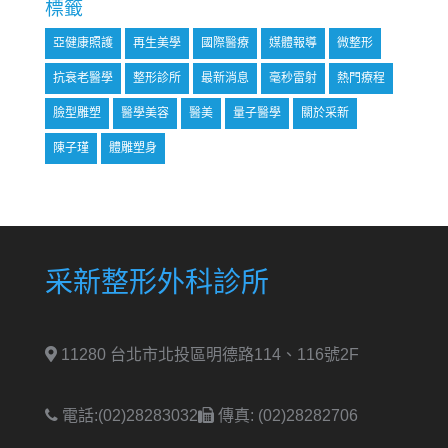
標籤
亞健康照護
再生美學
國際醫療
媒體報導
微整形
抗衰老醫學
整形診所
最新消息
毫秒雷射
熱門療程
臉型雕塑
醫學美容
醫美
量子醫學
關於采新
陳子瑾
體雕塑身
采新整形外科診所
11280 台北市北投區明德路114、116號2F
電話:(02)28283032
傳真: (02)28282706