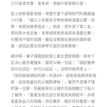
己只是會念書、會考試，想做什麼就做什麼。
從小他即喜歡塗鴉，常隨手畫下當時熱門的機器貓
小叮噹。「國小三年級有次學校舉辦漫畫比賽，同
學、老師就推舉我去。」他說，意外得了第二名，
得到莫大肯定後，求學過程遂參加很多漫畫比賽，
也獲得不錯的成績。雖從沒想過往美術的路途發
展，卻因此奠定他美學方面的深厚基礎。
國中時，陳子瑾開始對理工產生濃厚興趣，原本下
定決心要念電機系。當時父親一句話：「國防醫學
院也在招生，你可以試試。」沒想到竟然考上。
「收到錄取通知的那一天是8/8，爸爸很高興地對我
說，這就是最好的父親節禮物！」雖然不是陳子瑾
的第一志願，但最後是在父親的百般鼓勵之下投入
了醫界。「畫畫及程式設計是我成長過程中，非常
喜愛及投入的興趣。而在醫界，整形外科重塑一個