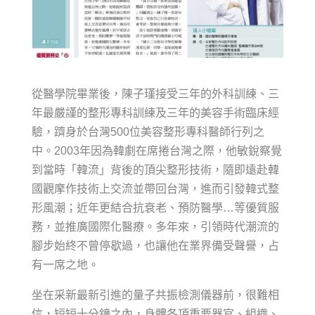
從醫學院畢業後，陳子瑾接受三年的外科訓練、三
年最嚴謹的整形專科訓練及三年的美容手術臨床經
驗，躋身於台灣500位美容整形專科醫師行列之
中。2003年因為韓劇在席捲台灣之際，他敏銳察覺
到當時「韓流」背後的頂尖整形技術，隨即遠赴韓
國觀摩作技術上交流並帶回台灣，進而引發韓式整
形風潮；近年更結合抗衰老、預防醫學…等優質服
務，並推廣國際化醫療。多年來，引領時代潮流的
腳步始終不曾停歇過，也讓他在業界備受聲譽，占
有一席之地。
坐在采新最新引進的量子共振檢測儀器前，很難相
信，短短十分鐘之內，身體各項重要器官、組織、