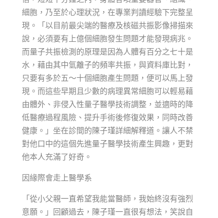
細胞，乃至於心理狀況，在專業判讀經驗下完整呈
現。「以目前最尖端的醫療及核磁共振影像掃描來
說，必須要有上億個細胞發生問題才能發現病兆。
而量子共振檢測的原理是因為人體有百分之七十是
水，藉由其中氫離子的頻率共振，與資料庫比對，
只要有多於五～十個細胞產生問題，便可以馬上發
現。而這些早期且少數的病理異常細胞可以輕易藉
由體外、非侵入性量子醫學技術調整，並適時的降
低醫療過程風險、提升手術後修復效果，同時改善
健康。」坐在診間的陳子瑾詳細解釋道。讓人不禁
對他口中的這個先進量子醫學技術產生興趣，更對
他本人充滿了好奇。
因緣際會走上醫學系
「從小父親一直希望我能當醫師，我始終沒有強烈
意願。」回顧過去，陳子瑾一直很有想法，笑說自