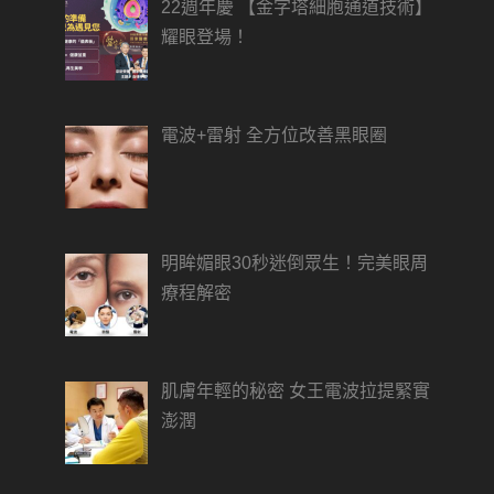
22週年慶 【金字塔細胞通道技術】
耀眼登場！
電波+雷射 全方位改善黑眼圈
明眸媚眼30秒迷倒眾生！完美眼周
療程解密
肌膚年輕的秘密 女王電波拉提緊實
澎潤