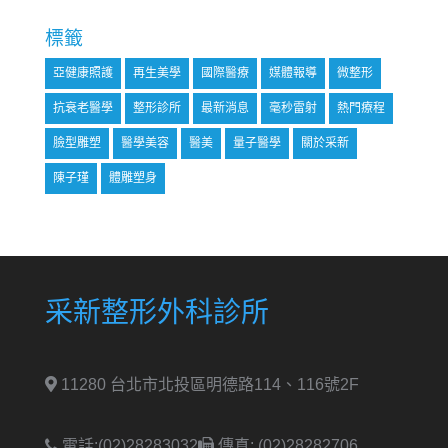
標籤
亞健康照護
再生美學
國際醫療
媒體報導
微整形
抗衰老醫學
整形診所
最新消息
毫秒雷射
熱門療程
臉型雕塑
醫學美容
醫美
量子醫學
關於采新
陳子瑾
體雕塑身
采新整形外科診所
11280 台北市北投區明德路114、116號2F
電話:(02)28283032
傳真: (02)28282706