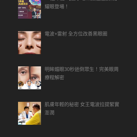
耀眼登場！
電波+雷射 全方位改善黑眼圈
明眸媚眼30秒迷倒眾生！完美眼周
療程解密
肌膚年輕的秘密 女王電波拉提緊實
澎潤