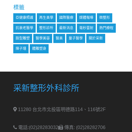
標籤
亞健康照護
再生美學
國際醫療
媒體報導
微整形
抗衰老醫學
整形診所
最新消息
毫秒雷射
熱門療程
臉型雕塑
醫學美容
醫美
量子醫學
關於采新
陳子瑾
體雕塑身
采新整形外科診所
11280 台北市北投區明德路114、116號2F
電話:(02)28283032
傳真: (02)28282706