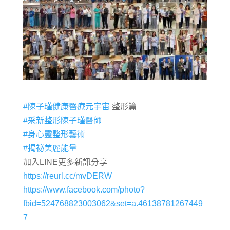
#陳子瑾健康醫療元宇宙
整形篇
#采新整形陳子瑾醫師
#身心靈整形藝術
#揭祕美麗能量
加入LINE更多新訊分享
https://reurl.cc/mvDERW
https://www.facebook.com/photo?
fbid=524768823003062&set=a.46138781267449
7