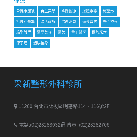
標籤
亞健康照護
再生美學
國際醫療
媒體報導
微整形
抗衰老醫學
整形診所
最新消息
毫秒雷射
熱門療程
臉型雕塑
醫學美容
醫美
量子醫學
關於采新
陳子瑾
體雕塑身
采新整形外科診所
11280 台北市北投區明德路114、116號2F
電話:(02)28283032
傳真: (02)28282706