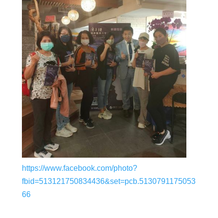
https://www.facebook.com/photo?
fbid=513121750834436&set=pcb.5130791175053
66