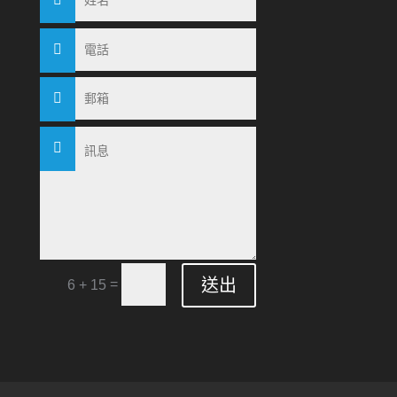
送出
=
6 + 15