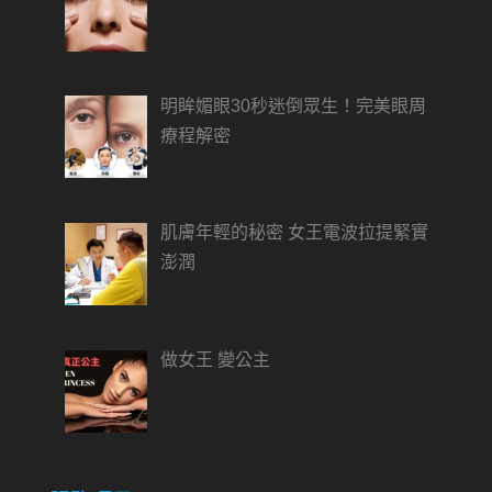
明眸媚眼30秒迷倒眾生！完美眼周
療程解密
肌膚年輕的秘密 女王電波拉提緊實
澎潤
做女王 變公主