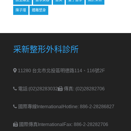
臉型雕塑
醫學美容
醫美
量子醫學
關於采新
陳子瑾
體雕塑身
采新整形外科診所
11280 台北市北投區明德路114、116號2F
電話:(02)28283032
傳真: (02)28282706
國際專線International
Hotline: 886-2-28286827
國際傳真International
Fax: 886-2-28282706