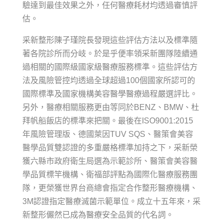
驗達到最佳效果之外，任何醫療耗材均透過審慎評
估。
采新整形陳子瑾院長發現這些評估方法以及標準隨
著各院診所而分岐。於是乎便率領采新團隊陸續通
過相關的國際級國家級醫療服務標準。這些評估方
法及風險管控均透過全球超過100個國家所認可的
國際標準及國家機構美容醫學醫療過程嚴選評比。
另外，醫療相關服務更由等同於BENZ、BMW、杜
拜帆船飯店的標準來把關。最後在ISO9001:2015
年風險管理版、德國萊因TUV SQS、醫策會美容
醫學品質雙認證的多重嚴格標準加持之下，采新榮
獲六縣市政府衛生局選為示範診所、醫策會美容醫
學品質標竿機構、衛福部評點為國際化醫療服務團
隊，更榮獲世界台商總會指定合作整形醫療機構、
3M認證指定醫療滅菌示範單位。成立十五年來，采
新整形儼然已成為醫療安全品質的代名詞。