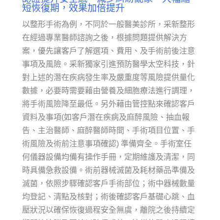
短恢復期，效果加倍提升
以整形手術為例，不同於一般醫美診所，采新整形
在經過專業醫師諮詢之後，根據問題提供解決方
案，優先讓客戶了解選項、費用、及手術前後注意
事項及風險。采新獨家引進預防醫學太空科技，針
對上述的潛在疾病發生率及嚴重度等風險提供量化
數據，必要時需要藉由營養及細胞療法進行調理，
將手術風險降至最低。另外藉由管控點來確認客戶
資料及事項(如客戶潛在疾病及麻醉風險、抽血報
告、主治醫師、麻醉醫師時間、手術項目位置、手
術風險及術前注意事項確認) 準備齊全。手術室任
何儀器設備均備有操作手冊，定期維護及清潔，同
時具備急救設備。術前器械滅菌及耗材藥品準備及
滅菌，依照步驟確認客戶手術部位；術中器械數量
均登記、清點及核對；術後確認客戶基礎心跳、血
壓狀況以確保恢復過程安全無虞，離院之後持續定