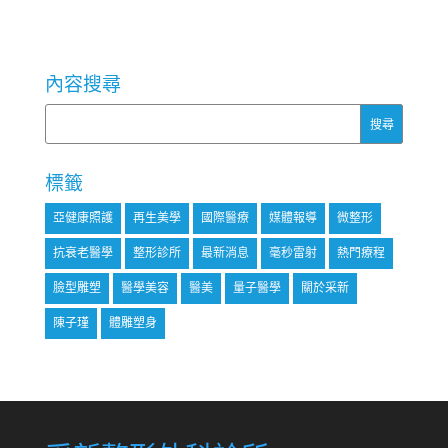
內容搜尋
標籤
亞健康照護
再生美學
國際醫療
媒體報導
微整形
抗衰老醫學
整形診所
最新消息
毫秒雷射
熱門療程
臉型雕塑
醫學美容
醫美
量子醫學
關於采新
陳子瑾
體雕塑身