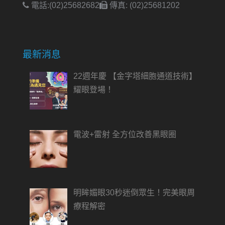
電話:(02)25682682
傳真: (02)25681202
最新消息
22週年慶 【金字塔細胞通道技術】
耀眼登場！
電波+雷射 全方位改善黑眼圈
明眸媚眼30秒迷倒眾生！完美眼周
療程解密