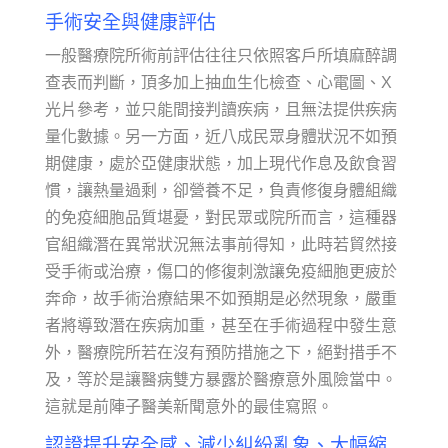
手術安全與健康評估
一般醫療院所術前評估往往只依照客戶所填麻醉調
查表而判斷，頂多加上抽血生化檢查、心電圖、X
光片參考，並只能間接判讀疾病，且無法提供疾病
量化數據。另一方面，近八成民眾身體狀況不如預
期健康，處於亞健康狀態，加上現代作息及飲食習
慣，讓熱量過剩，卻營養不足，負責修復身體組織
的免疫細胞品質堪憂，對民眾或院所而言，這種器
官組織潛在異常狀況無法事前得知，此時若貿然接
受手術或治療，傷口的修復刺激讓免疫細胞更疲於
奔命，故手術治療結果不如預期是必然現象，嚴重
者將導致潛在疾病加重，甚至在手術過程中發生意
外，醫療院所若在沒有預防措施之下，絕對措手不
及，等於是讓醫病雙方暴露於醫療意外風險當中。
這就是前陣子醫美新聞意外的最佳寫照。
認證提升安全感、減少糾紛亂象、大幅縮