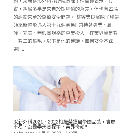
紛，采新整形外科診所院長陳子瑾醫師表示，其
實，糾紛多半是來自於期望值的落差，但也有22%
的糾紛來至於醫療安全問題。 整容業良醫陳子瑾帶
領采新整形邁入第十九個寒暑!! 秉持著專業、嚴
謹、完美、無瑕高規格的專業投入，在業界算是數
一數二的龜毛。以下是他的建議，如何安全不踩
雷!!...
采新外科2021、2022相繼榮獲醫學國品獎，實屬
不易，為醫學美容標竿，業界奇葩!!
by
lavisage
|
1 月 9, 2023
|
未分類