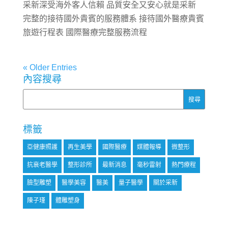
采新深受海外客人信賴 品質安全又安心就是采新
完整的接待國外貴賓的服務體系 接待國外醫療貴賓
旅遊行程表 國際醫療完整服務流程
« Older Entries
內容搜尋
標籤
亞健康照護
再生美學
國際醫療
媒體報導
微整形
抗衰老醫學
整形診所
最新消息
毫秒雷射
熱門療程
臉型雕塑
醫學美容
醫美
量子醫學
關於采新
陳子瑾
體雕塑身