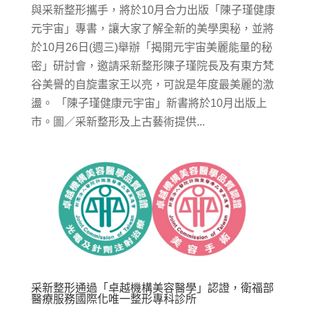
與采新整形攜手，將於10月合力出版「陳子瑾健康
元宇宙」專書，讓大家了解全新的美學奧秘，並將
於10月26日(週三)舉辦「揭開元宇宙美麗能量的秘
密」研討會，邀請采新整形陳子瑾院長及有東方梵
谷美譽的自旋畫家王以亮，可說是年度最美麗的激
盪。 「陳子瑾健康元宇宙」新書將於10月出版上
市。圖／采新整形及上古藝術提供...
采新整形通過「卓越機構美容醫學」認證，衛福部
醫療服務國際化唯一整形專科診所