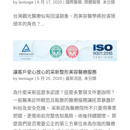
by
lavisage
|
6 月 17, 2020
|
國際醫療
,
媒體報導
,
未分類
台灣觀光醫療似有回溫跡象，而美容醫學將扮演領
頭羊的角色？...
讓客戶安心放心的采新整形美容醫療服務
by
lavisage
|
5 月 25, 2020
|
最新消息
,
未分類
為什麼采新這麼多認證？這麼多繁瑣文件要說明？
一般醫美診所輕忽且鬆散的醫療服務讓民眾暴露於
糾紛及安全危機。 采新認為醫療院所不只要用專業
把關，更需術前完整告知風險，術後持續關懷。 那
麼我們是否需要公正的第三方單位來為你我的醫療