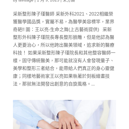
采新整形陳子瑾醫師 采新外科2021、2022相繼榮
獲醫學國品獎，實屬不易，為醫學美容標竿，業界
奇葩!! 圖：王以亮-生命之舞(上古藝術提供) 采新
整形外科陳子瑾院長專長整形臉雕，但是他認為醫
人更要治心，所以他跨出醫美領域，追求新的醫療
科技！ 如果采新整形陳子瑾院長和其他整容醫師一
樣，固守傳統醫美，那可能就沒有人會發現量子、
美學和整形三者結合，能帶給人們真正的身心靈健
康；同樣地藝術家王以亮如果執著於刻板繪畫技
法，那就無法開發出創意的自旋風格。...