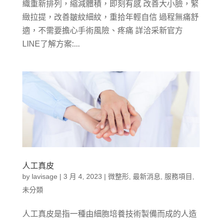
織重新排列，縮減體積，即刻有感 改善大小臉，緊
緻拉提，改善皺紋細紋，重拾年輕自信 過程無痛舒
適，不需要擔心手術風險、疼痛 詳洽采新官方
LINE了解方案:...
人工真皮
by
lavisage
|
3 月 4, 2023
|
微整形
,
最新消息
,
服務項目
,
未分類
人工真皮是指一種由細胞培養技術製備而成的人造