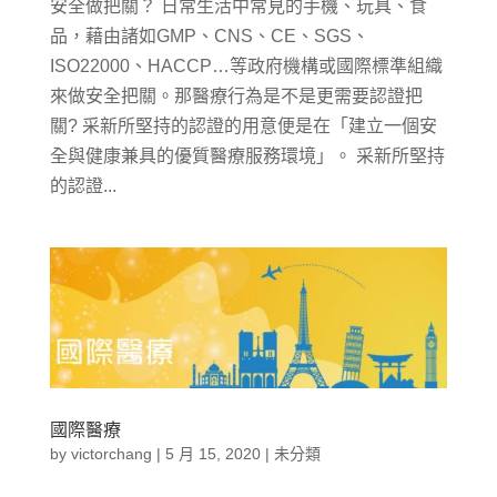
安全做把關？ 日常生活中常見的手機、玩具、食
品，藉由諸如GMP、CNS、CE、SGS、
ISO22000、HACCP…等政府機構或國際標準組織
來做安全把關。那醫療行為是不是更需要認證把
關? 采新所堅持的認證的用意便是在「建立一個安
全與健康兼具的優質醫療服務環境」。 采新所堅持
的認證...
國際醫療
by
victorchang
|
5 月 15, 2020
|
未分類