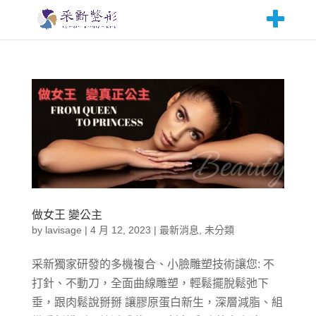
做女王 變公主
by
lavisage
|
4 月 12, 2023
|
最新消息
,
未分類
采新獨家研發的多機複合、小臉雕塑技術讓您: 不
打針、不動刀，全面曲線雕塑，輕鬆擺脫鬆弛下
垂，跟肉鬆說掰掰 讓膠原蛋白新生，深層減脂、組