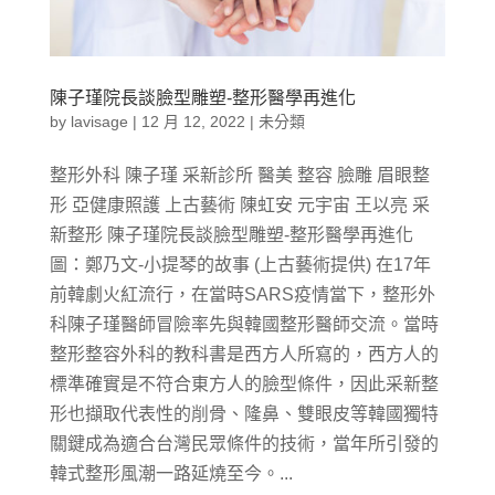
陳子瑾院長談臉型雕塑-整形醫學再進化
by
lavisage
|
12 月 12, 2022
|
未分類
整形外科 陳子瑾 采新診所 醫美 整容 臉雕 眉眼整
形 亞健康照護 上古藝術 陳虹安 元宇宙 王以亮 采
新整形 陳子瑾院長談臉型雕塑-整形醫學再進化
圖：鄭乃文-小提琴的故事 (上古藝術提供) 在17年
前韓劇火紅流行，在當時SARS疫情當下，整形外
科陳子瑾醫師冒險率先與韓國整形醫師交流。當時
整形整容外科的教科書是西方人所寫的，西方人的
標準確實是不符合東方人的臉型條件，因此采新整
形也擷取代表性的削骨、隆鼻、雙眼皮等韓國獨特
關鍵成為適合台灣民眾條件的技術，當年所引發的
韓式整形風潮一路延燒至今。...