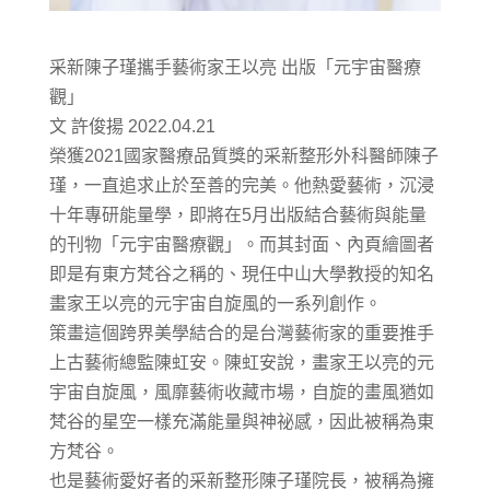
采新陳子瑾攜手藝術家王以亮 出版「元宇宙醫療
觀」
文 許俊揚 2022.04.21
榮獲2021國家醫療品質獎的采新整形外科醫師陳子
瑾，一直追求止於至善的完美。他熱愛藝術，沉浸
十年專研能量學，即將在5月出版結合藝術與能量
的刊物「元宇宙醫療觀」。而其封面、內頁繪圖者
即是有東方梵谷之稱的、現任中山大學教授的知名
畫家王以亮的元宇宙自旋風的一系列創作。
策畫這個跨界美學結合的是台灣藝術家的重要推手
上古藝術總監陳虹安。陳虹安說，畫家王以亮的元
宇宙自旋風，風靡藝術收藏市場，自旋的畫風猶如
梵谷的星空一樣充滿能量與神祕感，因此被稱為東
方梵谷。
也是藝術愛好者的采新整形陳子瑾院長，被稱為擁