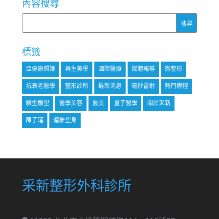
內容搜尋
標籤
亞健康照護
再生美學
國際醫療
媒體報導
微整形
抗衰老醫學
整形診所
最新消息
毫秒雷射
熱門療程
臉型雕塑
醫學美容
醫美
量子醫學
關於采新
陳子瑾
體雕塑身
采新整形外科診所