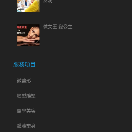
澎潤
做女王 變公主
服務項目
微整形
臉型雕塑
醫學美容
體雕塑身