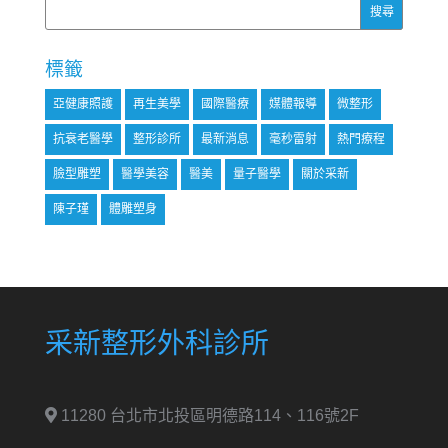
標籤
亞健康照護
再生美學
國際醫療
媒體報導
微整形
抗衰老醫學
整形診所
最新消息
毫秒雷射
熱門療程
臉型雕塑
醫學美容
醫美
量子醫學
關於采新
陳子瑾
體雕塑身
采新整形外科診所
11280 台北市北投區明德路114、116號2F