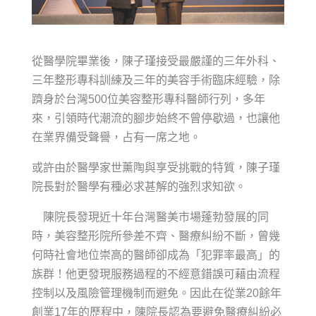
從醫學院畢業後，陳子瑾接受最嚴謹的三年外科、
三年整形專科訓練及三年的美容手術臨床經驗，除
躋身於台灣500位美容整形專科醫師行列，多年
來，引領時代潮流的腳步始終不曾停歇過，也讓他
在業界備受聲譽，占有一席之地。
或許由於醫學家世薰陶與享受挑戰的特質，陳子瑾
院長對於醫學有種必求甚解的強烈求知欲。
陳院長發現近十年台灣醫美市場蓬勃發展的同
時，美容整形院所參差不齊、醫療糾紛不斷，曾幾
何時社會地位崇高的醫師卻成為「犯罪率最高」的
族群！他更發現服務過程的不經意錯誤可藉由流程
控制以及風險管理機制而避免。因此在從業20餘年
創業17年的歷程中，陳院長認為要避免醫療糾紛必