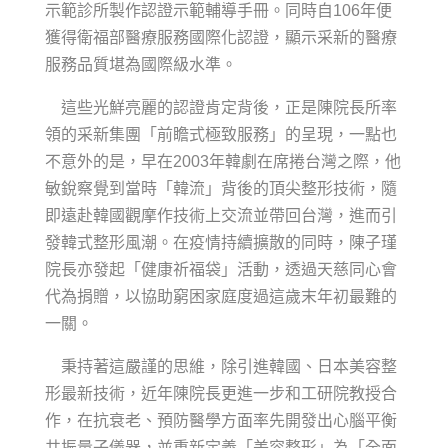
示範診所製作認證示範輔導手冊。同時自106年便
獲得衛福部醫療服務國際化認證，顯示采新的醫療
服務品質堪為國際級水準。
這些光鮮亮麗的認證肯定背後，正是陳院長所率
領的采新集團「前瞻式極致服務」的呈現，一點也
不意外的是，早在2003年韓劇在席捲台灣之際，他
敏銳察覺到當時「韓流」背後的頂尖整形技術，隨
即遠赴韓國觀摩作技術上交流並帶回台灣，進而引
發韓式整形風潮。在疫情持續擴散的同時，陳子瑾
院長亦發起「健康祈福袋」活動，透過天慈同心會
代為捐贈，以協助窮困家庭度過這歲末年初最難的
一關。
秉持著這嚴謹的思維，除引進韓國、日本美容整
形最新技術，近年陳院長更進一步和工研院教授合
作，在抗衰老、預防醫學方面率先開發出心腦平衡
共振量子儀器，並重新定義「美容整形」為「全面