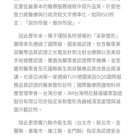
定要從最基本的醫療服務過程中提升品質。於是他
致力將醫療與行政流程文字標準化，如同ISO所
言：「說你所做，做你所說」。
因此歷年來，陳子瑾院長所領導的「采新整形」
團隊率先通過了國際級、國家級認證，包含醫策美
容醫學品質認證之光電及針劑注射治療類以及美容
手術類雙認證，獲選為醫策會認證標竿機構，並受
邀到醫策會及花蓮縣衛生局就醫療品質改善出席演
講，也是亞洲第一家通過TUV德國萊因SQS國際服
務品質認證的醫美整形診所；國際醫療照護物料供
應管理學會－台灣分會、3M台灣明尼蘇達礦業製造
股份有限公司亦指定采新整形為器械清潔處理與滅
菌示範診所。
除此更榮獲六縣市衛生局（台北市、新北市、宜
蘭縣、基隆市、連江縣、金門縣）指定為認證安全