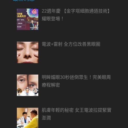
22週年慶 【金字塔細胞通道技術】
耀眼登場！
電波+雷射 全方位改善黑眼圈
明眸媚眼30秒迷倒眾生！完美眼周
療程解密
肌膚年輕的秘密 女王電波拉提緊實
澎潤