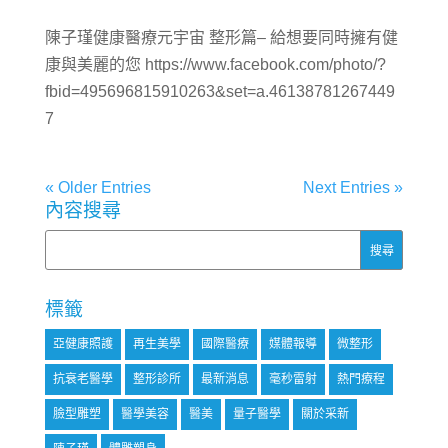
陳子瑾健康醫療元宇宙 整形篇– 給想要同時擁有健
康與美麗的您 https://www.facebook.com/photo/?
fbid=495696815910263&set=a.46138781267449
7
« Older Entries
Next Entries »
內容搜尋
標籤
亞健康照護
再生美學
國際醫療
媒體報導
微整形
抗衰老醫學
整形診所
最新消息
毫秒雷射
熱門療程
臉型雕塑
醫學美容
醫美
量子醫學
關於采新