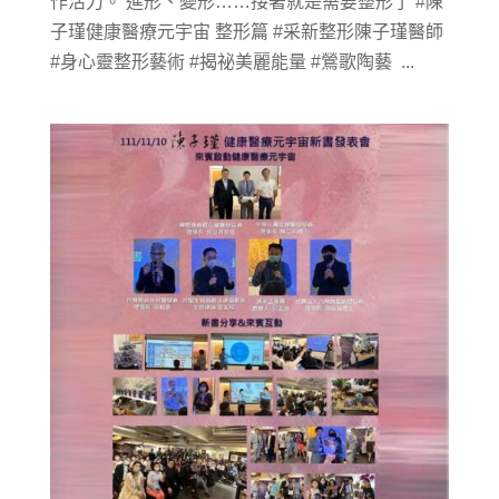
作活力。 進形、變形……接著就是需要整形了 #陳
子瑾健康醫療元宇宙 整形篇 #采新整形陳子瑾醫師
#身心靈整形藝術 #揭祕美麗能量 #鶯歌陶藝 ...