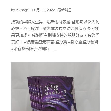
by
lavisage
|
11 月 11, 2022
|
最新消息
成功的舉辦人生第一場新書發表會 整形可以深入到
心靈，不再膚淺，並將電波拉皮結合健康療法，效
果更加成。 感謝所有到場支持的親朋好友，有您們
真好！ #健康醫療元宇宙-整形篇 #身心靈整形藝術
#采新整形陳子瑾醫師 ...