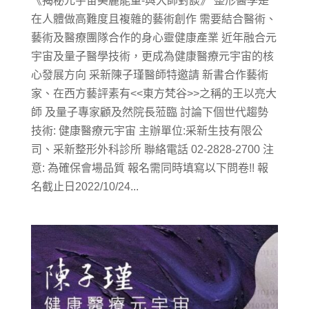
《揭秘元宇宙美麗能量-與大師對談》 整形醫學是
在人體做高難度且複雜的藝術創作 需要結合醫術、
藝術及醫療團隊合作的身心靈健康產業 近年融合元
宇宙及量子醫學技術，更成為健康醫療元宇宙的核
心發展方向 采新陳子瑾醫師特邀請 新書合作藝術
家、在西方藝評素有<<東方梵谷>>之稱的王以亮大
師 及量子專家顧及然院長蒞臨 討論下個世代趨勢
技術: 健康醫療元宇宙 主辦單位:采新生技有限公
司、采新整形外科診所 聯絡電話 02-2828-2700 注
意: 為確保會場品質 報名需同時填寫以下問卷!! 報
名截止日2022/10/24...