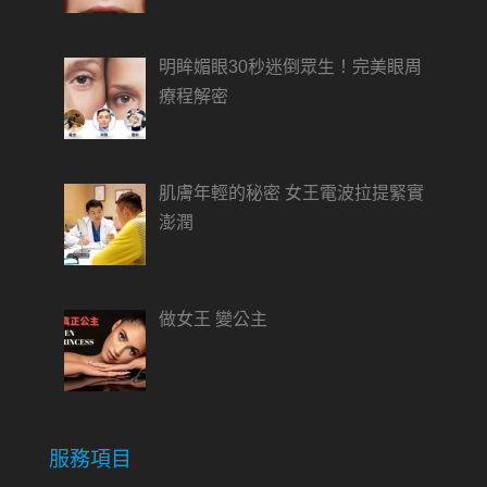
明眸媚眼30秒迷倒眾生！完美眼周
療程解密
肌膚年輕的秘密 女王電波拉提緊實
澎潤
做女王 變公主
服務項目