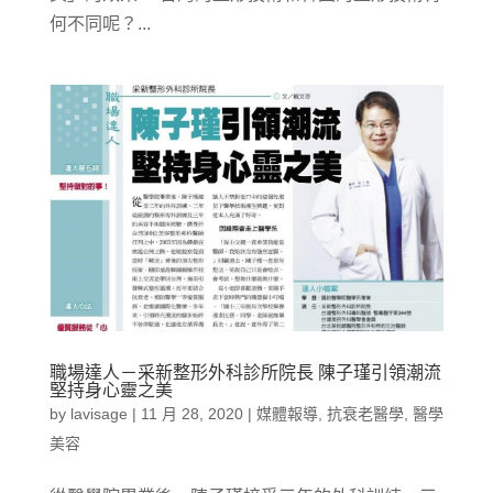
何不同呢？...
職場達人－采新整形外科診所院長 陳子瑾引領潮流
堅持身心靈之美
by
lavisage
|
11 月 28, 2020
|
媒體報導
,
抗衰老醫學
,
醫學
美容