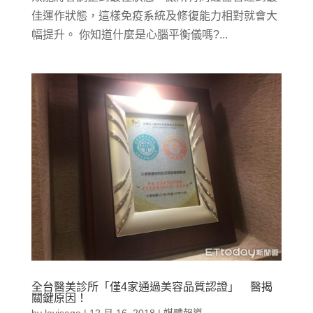
佳運作狀態，這樣免疫系統及修復能力相對就會大
幅提升。 你知道什麼是心腦平衡儀嗎?...
全台醫美診所「僅4家通過美容品質認證」 醫揭
關鍵原因！
by
lavisage
|
12 月 16, 2018
|
媒體報導