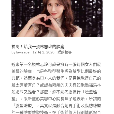
神啊！給我一張林志玲的臉龐
by
lavisage
|
12 月 2, 2020
|
媒體報導
近來第一名模林志玲可說是擁有一張每個女人們最
羨慕的臉龐，也是各整型醫生評為臉型比例最好的
典範，然而身為東方人的我們，是否總覺得自己的
臉太有菱有角？或認為兩頰的肉肉宛如泡過福馬林
般肥厚又難看？那麼，妳不妨考慮進行「臉型雕
塑」。采新整形美容中心院長陳子瑾表示，所謂的
「臉型雕塑」，其實就是融合削骨手術及脂肪雕塑
的一種臉型雕塑技術。在手術前依照個別情形配合