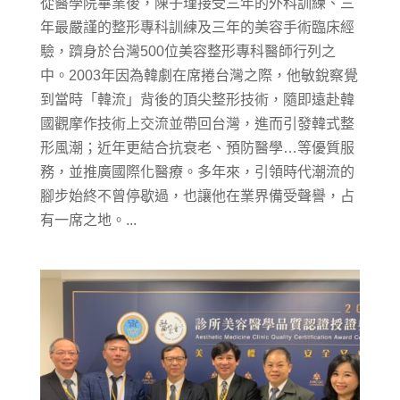
從醫學院畢業後，陳子瑾接受三年的外科訓練、三
年最嚴謹的整形專科訓練及三年的美容手術臨床經
驗，躋身於台灣500位美容整形專科醫師行列之
中。2003年因為韓劇在席捲台灣之際，他敏銳察覺
到當時「韓流」背後的頂尖整形技術，隨即遠赴韓
國觀摩作技術上交流並帶回台灣，進而引發韓式整
形風潮；近年更結合抗衰老、預防醫學…等優質服
務，並推廣國際化醫療。多年來，引領時代潮流的
腳步始終不曾停歇過，也讓他在業界備受聲譽，占
有一席之地。...