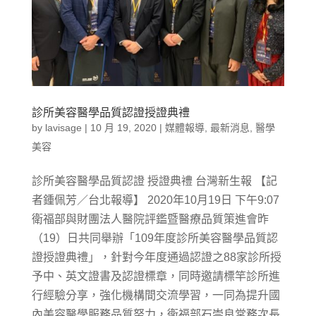
診所美容醫學品質認證授證典禮
by
lavisage
|
10 月 19, 2020
|
媒體報導
,
最新消息
,
醫學
美容
診所美容醫學品質認證 授證典禮 台灣新生報 【記
者鍾佩芳／台北報導】 2020年10月19日 下午9:07
衛福部與財團法人醫院評鑑暨醫療品質策進會昨
（19）日共同舉辦「109年度診所美容醫學品質認
證授證典禮」，針對今年度通過認證之88家診所授
予中、英文證書及認證標章，同時邀請標竿診所進
行經驗分享，強化機構間交流學習，一同為提升國
內美容醫學服務品質努力，衛福部石崇良常務次長