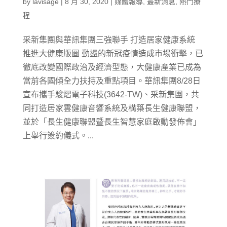
by
lavisage
|
8 月 30, 2020
|
媒體報導
,
最新消息
,
熱門療
程
采新集團與華訊集團三強聯手 打造居家健康系統
推進大健康版圖 動盪的新冠疫情造成市場衝擊，已
徹底改變國際政治及經濟型態，大健康產業已成為
當前各國傾全力扶持及重點項目。華訊集團8/28日
宣布攜手駿熠電子科技(3642-TW)、采新集團，共
同打造居家雲健康音響系統及構築長生健康聯盟，
並於「長生健康聯盟暨長生智慧家庭啟動發佈會」
上舉行簽約儀式。...