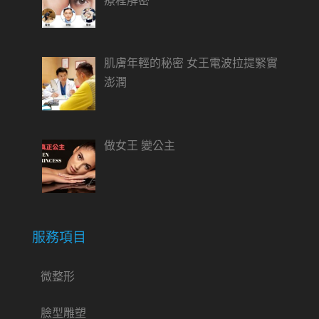
療程解密
肌膚年輕的秘密 女王電波拉提緊實
澎潤
做女王 變公主
服務項目
微整形
臉型雕塑