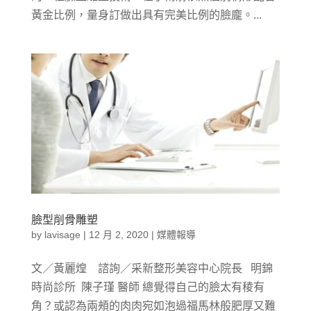
黃金比例，量身訂做出具有完美比例的臉龐。...
臉型削骨雕塑
by
lavisage
|
12 月 2, 2020
|
媒體報導
文／黃麗煌 諮詢／采新整形美容中心院長 明錦
時尚診所 陳子瑾 醫師 總覺得自己的臉太有稜有
角？或認為兩頰的肉肉宛如泡過福馬林般肥厚又難