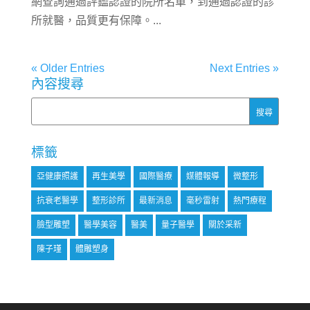
網查詢通過評鑑認證的院所名單，到通過認證的診
所就醫，品質更有保障。...
« Older Entries
Next Entries »
內容搜尋
標籤
亞健康照護
再生美學
國際醫療
媒體報導
微整形
抗衰老醫學
整形診所
最新消息
毫秒雷射
熱門療程
臉型雕塑
醫學美容
醫美
量子醫學
關於采新
陳子瑾
體雕塑身