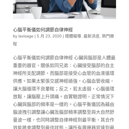
心腦平衡儀如何調節自律神經
by
lavisage
|
5 月 23, 2020
|
媒體報導
,
最新消息
,
熱門療
程
心腦平衡儀如何調節自律神經 心臟與腦部是人體最
重要的器官，關係如同兄弟：心臟接受腦部的自主
神經所支配調節，而腦部是接受心血管的血液循環
供應。如果太緊張交感神經過強，心腦血管收縮，
讓大腦循環不良暈眩；反之，若太虛弱，心腦循環
放鬆，讓腦壓上升頭痛。由實驗證明，正常情況下
心臟與腦部的頻率是一樣的。心腦平衡儀因為藉由
腦波拽引調整讓心臟及腦部頻率調整至與大自然舒
曼波一樣，也同時調整自律神經到最平衡，其合作
效能將會調整到最佳狀態，讓所有周邊器官達到最